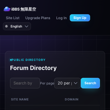
iBBS 無限星空
Site List
Upgrade Plans
Log In
Sign Up
🌐
PUBLIC DIRECTORY
Forum Directory
Search
Per page
SITE NAME
DOMAIN
M