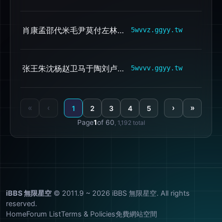
肖康孟邵代米毛尹莫付左林纪崔梁杜贾向田冯钟周高石窦熊夏柴侯
d
5wvvz.ggyy.tw
张王朱沈杨赵卫马于陶刘卢曹孙徐饶何吕谢孔姚桑束牟皮彭任赖丁郭
d
5wvvv.ggyy.tw
«
‹
›
»
1
2
3
4
5
Page
1
of 60
, 1,192 total
iBBS 無限星空
© 2011.9 ~ 2026 iBBS 無限星空. All rights
reserved.
Home
Forum List
Terms & Policies
免費網站空間