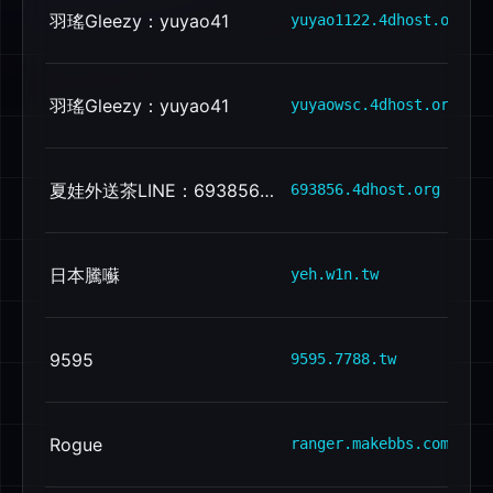
羽瑤Gleezy：yuyao41
yuyao1122.4dhost.org
羽瑤Gleezy：yuyao41
yuyaowsc.4dhost.org
夏娃外送茶LINE：693856台湾出差旅游叫小姐
693856.4dhost.org
日本騰囌
yeh.w1n.tw
9595
9595.7788.tw
Rogue
ranger.makebbs.com